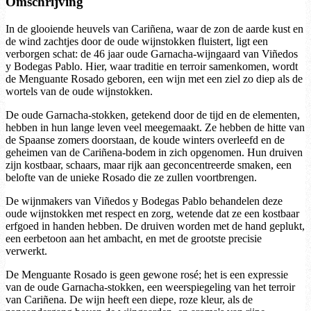
Omschrijving
In de glooiende heuvels van Cariñena, waar de zon de aarde kust en
de wind zachtjes door de oude wijnstokken fluistert, ligt een
verborgen schat: de 46 jaar oude Garnacha-wijngaard van Viñedos
y Bodegas Pablo. Hier, waar traditie en terroir samenkomen, wordt
de Menguante Rosado geboren, een wijn met een ziel zo diep als de
wortels van de oude wijnstokken.
De oude Garnacha-stokken, getekend door de tijd en de elementen,
hebben in hun lange leven veel meegemaakt. Ze hebben de hitte van
de Spaanse zomers doorstaan, de koude winters overleefd en de
geheimen van de Cariñena-bodem in zich opgenomen. Hun druiven
zijn kostbaar, schaars, maar rijk aan geconcentreerde smaken, een
belofte van de unieke Rosado die ze zullen voortbrengen.
De wijnmakers van Viñedos y Bodegas Pablo behandelen deze
oude wijnstokken met respect en zorg, wetende dat ze een kostbaar
erfgoed in handen hebben. De druiven worden met de hand geplukt,
een eerbetoon aan het ambacht, en met de grootste precisie
verwerkt.
De Menguante Rosado is geen gewone rosé; het is een expressie
van de oude Garnacha-stokken, een weerspiegeling van het terroir
van Cariñena. De wijn heeft een diepe, roze kleur, als de