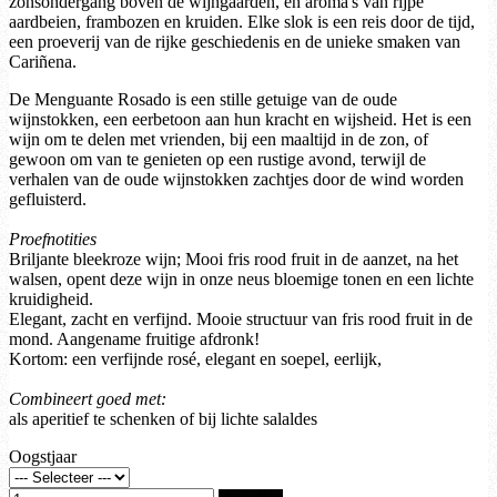
zonsondergang boven de wijngaarden, en aroma's van rijpe
aardbeien, frambozen en kruiden. Elke slok is een reis door de tijd,
een proeverij van de rijke geschiedenis en de unieke smaken van
Cariñena.
De Menguante Rosado is een stille getuige van de oude
wijnstokken, een eerbetoon aan hun kracht en wijsheid. Het is een
wijn om te delen met vrienden, bij een maaltijd in de zon, of
gewoon om van te genieten op een rustige avond, terwijl de
verhalen van de oude wijnstokken zachtjes door de wind worden
gefluisterd.
Proefnotities
Briljante bleekroze wijn; Mooi fris rood fruit in de aanzet, na het
walsen, opent deze wijn in onze neus bloemige tonen en een lichte
kruidigheid.
Elegant, zacht en verfijnd. Mooie structuur van fris rood fruit in de
mond. Aangename fruitige afdronk!
Kortom: een verfijnde rosé, elegant en soepel, eerlijk,
Combineert goed met:
als aperitief te schenken of bij lichte salaldes
Oogstjaar