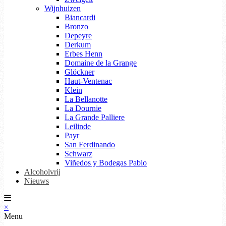
Wijnhuizen
Biancardi
Bronzo
Depeyre
Derkum
Erbes Henn
Domaine de la Grange
Glöckner
Haut-Ventenac
Klein
La Bellanotte
La Dournie
La Grande Palliere
Leilinde
Payr
San Ferdinando
Schwarz
Viñedos y Bodegas Pablo
Alcoholvrij
Nieuws
×
Menu