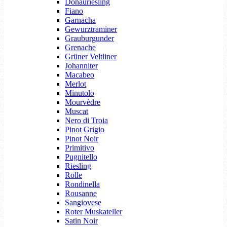
Donauriesling
Fiano
Garnacha
Gewurztraminer
Grauburgunder
Grenache
Grüner Veltliner
Johanniter
Macabeo
Merlot
Minutolo
Mourvèdre
Muscat
Nero di Troia
Pinot Grigio
Pinot Noir
Primitivo
Pugnitello
Riesling
Rolle
Rondinella
Rousanne
Sangiovese
Roter Muskateller
Satin Noir