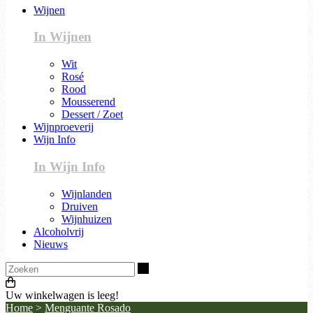
Wijnen
In Wijnen
Wit
Rosé
Rood
Mousserend
Dessert / Zoet
Wijnproeverij
Wijn Info
In Wijn Info
Wijnlanden
Druiven
Wijnhuizen
Alcoholvrij
Nieuws
Zoeken
Uw winkelwagen is leeg!
Home
>
Menguante Rosado