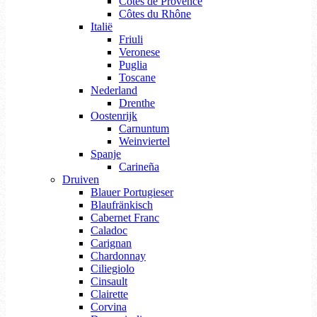
Côtes de Provence
Côtes du Rhône
Italië
Friuli
Veronese
Puglia
Toscane
Nederland
Drenthe
Oostenrijk
Carnuntum
Weinviertel
Spanje
Carineña
Druiven
Blauer Portugieser
Blaufränkisch
Cabernet Franc
Caladoc
Carignan
Chardonnay
Ciliegiolo
Cinsault
Clairette
Corvina