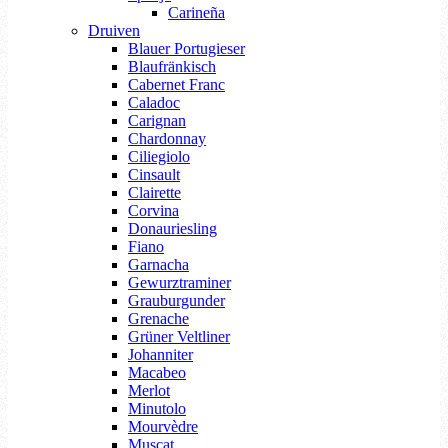
Carineña
Druiven
Blauer Portugieser
Blaufränkisch
Cabernet Franc
Caladoc
Carignan
Chardonnay
Ciliegiolo
Cinsault
Clairette
Corvina
Donauriesling
Fiano
Garnacha
Gewurztraminer
Grauburgunder
Grenache
Grüner Veltliner
Johanniter
Macabeo
Merlot
Minutolo
Mourvèdre
Muscat