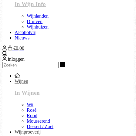
In Wijn Info
Wijnlanden
Druiven
Wijnhuizen
Alcoholvrij
Nieuws
€0,00
Zoeken
inloggen
Zoeken
Wijnen
In Wijnen
Wit
Rosé
Rood
Mousserend
Dessert / Zoet
Wijnproeverij