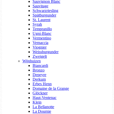
Sauvignon Blanc
Sauvitage
Schwarzriesling
Spätburgunder
St. Laurent
Syrah
Tempranillo
Ugni-Blanc
Vermentino
Vernaccia
Viognier
Weissburgunder
Zweigelt
Wijnhuizen
Biancardi
Bronzo
Depeyre
Derkum
Erbes Henn
Domaine de la Grange
Glöckner
Haut-Ventenac
Klein
La Bellanotte
La Dournie