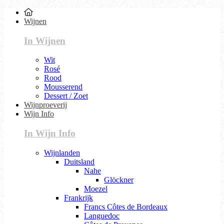
Wijnen
In Wijnen
Wit
Rosé
Rood
Mousserend
Dessert / Zoet
Wijnproeverij
Wijn Info
In Wijn Info
Wijnlanden
Duitsland
Nahe
Glöckner
Moezel
Frankrijk
Francs Côtes de Bordeaux
Languedoc