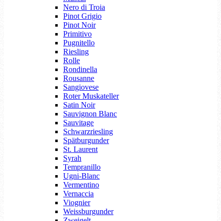
Nero di Troia
Pinot Grigio
Pinot Noir
Primitivo
Pugnitello
Riesling
Rolle
Rondinella
Rousanne
Sangiovese
Roter Muskateller
Satin Noir
Sauvignon Blanc
Sauvitage
Schwarzriesling
Spätburgunder
St. Laurent
Syrah
Tempranillo
Ugni-Blanc
Vermentino
Vernaccia
Viognier
Weissburgunder
Zweigelt