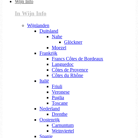
Wijn Info
In Wijn Info
Wijnlanden
Duitsland
Nahe
Glöckner
Moezel
Frankrijk
Francs Côtes de Bordeaux
Languedoc
Côtes de Provence
Côtes du Rhône
Italië
Friuli
Veronese
Puglia
Toscane
Nederland
Drenthe
Oostenrijk
Carnuntum
Weinviertel
Spanje