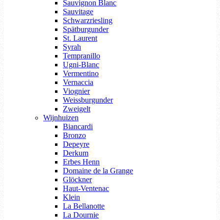
Sauvignon Blanc
Sauvitage
Schwarzriesling
Spätburgunder
St. Laurent
Syrah
Tempranillo
Ugni-Blanc
Vermentino
Vernaccia
Viognier
Weissburgunder
Zweigelt
Wijnhuizen
Biancardi
Bronzo
Depeyre
Derkum
Erbes Henn
Domaine de la Grange
Glöckner
Haut-Ventenac
Klein
La Bellanotte
La Dournie