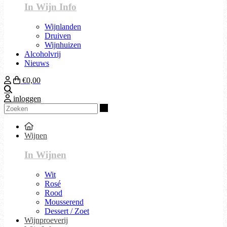
In Wijn Info
Wijnlanden
Druiven
Wijnhuizen
Alcoholvrij
Nieuws
€0,00
Zoeken
inloggen
Zoeken
Wijnen
In Wijnen
Wit
Rosé
Rood
Mousserend
Dessert / Zoet
Wijnproeverij