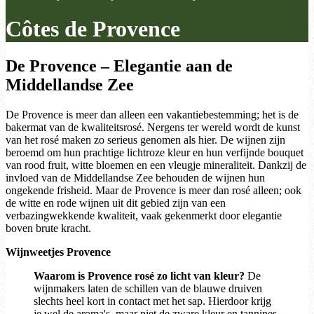
Côtes de Provence
De Provence – Elegantie aan de
Middellandse Zee
De Provence is meer dan alleen een vakantiebestemming; het is de
bakermat van de kwaliteitsrosé. Nergens ter wereld wordt de kunst
van het rosé maken zo serieus genomen als hier. De wijnen zijn
beroemd om hun prachtige lichtroze kleur en hun verfijnde bouquet
van rood fruit, witte bloemen en een vleugje mineraliteit. Dankzij de
invloed van de Middellandse Zee behouden de wijnen hun
ongekende frisheid. Maar de Provence is meer dan rosé alleen; ook
de witte en rode wijnen uit dit gebied zijn van een
verbazingwekkende kwaliteit, vaak gekenmerkt door elegantie
boven brute kracht.
Wijnweetjes Provence
Waarom is Provence rosé zo licht van kleur?
De
wijnmakers laten de schillen van de blauwe druiven
slechts heel kort in contact met het sap. Hierdoor krijg
je wel de aroma's, maar niet de zware kleur en tannines.