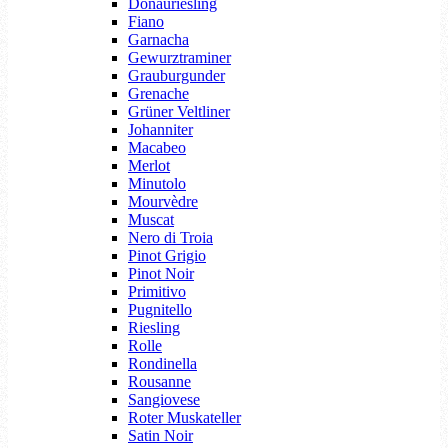
Donauriesling
Fiano
Garnacha
Gewurztraminer
Grauburgunder
Grenache
Grüner Veltliner
Johanniter
Macabeo
Merlot
Minutolo
Mourvèdre
Muscat
Nero di Troia
Pinot Grigio
Pinot Noir
Primitivo
Pugnitello
Riesling
Rolle
Rondinella
Rousanne
Sangiovese
Roter Muskateller
Satin Noir