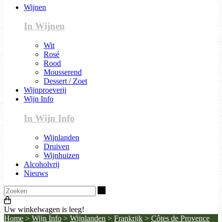
Wijnen
In Wijnen
Wit
Rosé
Rood
Mousserend
Dessert / Zoet
Wijnproeverij
Wijn Info
In Wijn Info
Wijnlanden
Druiven
Wijnhuizen
Alcoholvrij
Nieuws
Zoeken
Uw winkelwagen is leeg!
Home
>
Wijn Info
>
Wijnlanden
>
Frankrijk
>
Côtes de Provence