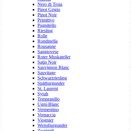
Nero di Troia
Pinot Grigio
Pinot Noir
Primitivo
Pugnitello
Riesling
Rolle
Rondinella
Rousanne
Sangiovese
Roter Muskateller
Satin Noir
Sauvignon Blanc
Sauvitage
Schwarzriesling
Spätburgunder
St. Laurent
Syrah
Tempranillo
Ugni-Blanc
Vermentino
Vernaccia
Viognier
Weissburgunder
Zweigelt