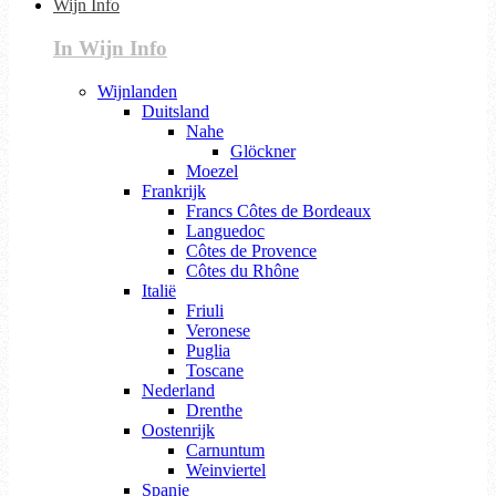
Wijn Info
In Wijn Info
Wijnlanden
Duitsland
Nahe
Glöckner
Moezel
Frankrijk
Francs Côtes de Bordeaux
Languedoc
Côtes de Provence
Côtes du Rhône
Italië
Friuli
Veronese
Puglia
Toscane
Nederland
Drenthe
Oostenrijk
Carnuntum
Weinviertel
Spanje