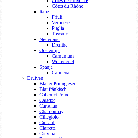
Côtes de Provence
Côtes du Rhône
Italië
Friuli
Veronese
Puglia
Toscane
Nederland
Drenthe
Oostenrijk
Carnuntum
Weinviertel
Spanje
Carineña
Druiven
Blauer Portugieser
Blaufränkisch
Cabernet Franc
Caladoc
Carignan
Chardonnay
Ciliegiolo
Cinsault
Clairette
Corvina