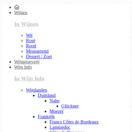
Wijnen
In Wijnen
Wit
Rosé
Rood
Mousserend
Dessert / Zoet
Wijnproeverij
Wijn Info
In Wijn Info
Wijnlanden
Duitsland
Nahe
Glöckner
Moezel
Frankrijk
Francs Côtes de Bordeaux
Languedoc