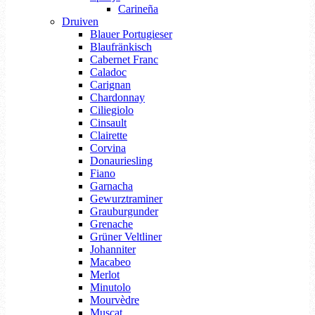
Carineña
Druiven
Blauer Portugieser
Blaufränkisch
Cabernet Franc
Caladoc
Carignan
Chardonnay
Ciliegiolo
Cinsault
Clairette
Corvina
Donauriesling
Fiano
Garnacha
Gewurztraminer
Grauburgunder
Grenache
Grüner Veltliner
Johanniter
Macabeo
Merlot
Minutolo
Mourvèdre
Muscat