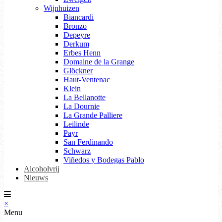
Wijnhuizen
Biancardi
Bronzo
Depeyre
Derkum
Erbes Henn
Domaine de la Grange
Glöckner
Haut-Ventenac
Klein
La Bellanotte
La Dournie
La Grande Palliere
Leilinde
Payr
San Ferdinando
Schwarz
Viñedos y Bodegas Pablo
Alcoholvrij
Nieuws
×
Menu