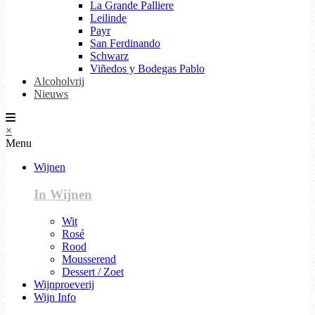
La Grande Palliere
Leilinde
Payr
San Ferdinando
Schwarz
Viñedos y Bodegas Pablo
Alcoholvrij
Nieuws
×
Menu
Wijnen
In Wijnen
Wit
Rosé
Rood
Mousserend
Dessert / Zoet
Wijnproeverij
Wijn Info