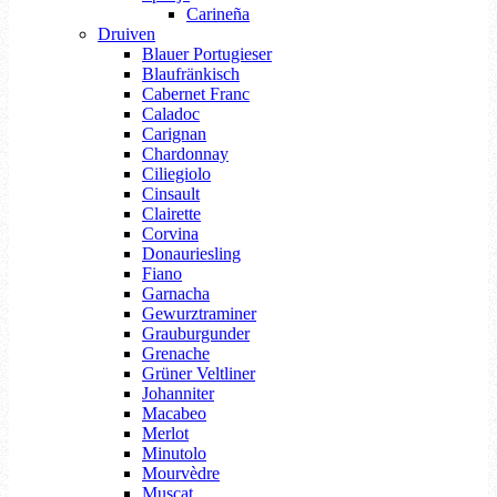
Carineña
Druiven
Blauer Portugieser
Blaufränkisch
Cabernet Franc
Caladoc
Carignan
Chardonnay
Ciliegiolo
Cinsault
Clairette
Corvina
Donauriesling
Fiano
Garnacha
Gewurztraminer
Grauburgunder
Grenache
Grüner Veltliner
Johanniter
Macabeo
Merlot
Minutolo
Mourvèdre
Muscat