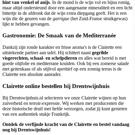
hint van venkel of anijs
. In de mond is de wijn vol en bijna romig,
maar altijd ondersteund door een aangename mineraliteit en een licht
bittertje in de afdronk dat de wijn extra diepgang geeft. Het is een
wijn die de geuren van de
garrigue
(het Zuid-Franse struikgewas)
lijkt te hebben gevangen.
Gastronomie: De Smaak van de Mediterranée
Dankzij zijn ronde karakter en frisse aroma's is de Clairette een
uitstekende partner aan tafel. Hij schittert naast
gegrilde
visgerechten, schaal- en schelpdieren
en alles wat bereid is met
goede olijfolie en mediterrane kruiden. Ook bij een zomerse salade
met geitenkaas of als stijlvol aperitief op een zonnig terras is de
Clairette een absolute aanrader.
Clairette online bestellen bij Drentswijnhuis
Bij Drentswijnhuis.nl selecteren we onze Clairette wijnen op hun
zuiverheid en terroir-expressie. Wij werken met producenten die
deze historische druif met liefde verzorgen, zodat jij kunt genieten
van een authentiek stukje Frankrijk.
Ontdek de verfijnde kracht van de Clairette en bestel vandaag
nog bij Drentswijnhuis!