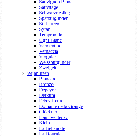
Sauvignon Blanc
Sauvitage
Schwarzriesling
Spätburgunder
St. Laurent
Syrah
Tempranillo
Ugni-Blanc
Vermentino
Vernaccia
Viognier
Weissburgunder
Zweigelt
Wijnhuizen
Biancardi
Bronzo
Depeyre
Derkum
Erbes Henn
Domaine de la Grange
Glöckner
Haut-Ventenac
Klein
La Bellanotte
La Dournie