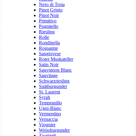
Nero di Troia
Pinot Grigio
Pinot Noir
Primitivo
Pugnitello
Riesling
Rolle
Rondinella
Rousanne
Sangiovese
Roter Muskateller
Satin Noir
Sauvignon Blanc
Sauvitage
Schwarzriesling
Spätburgunder
St. Laurent
Syrah
Tempranillo
Ugni-Blanc
Vermentino
Vernaccia
Viognier
Weissburgunder
Zweigelt