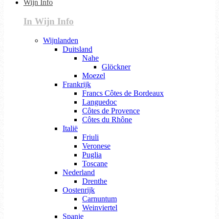
Wijn Info
In Wijn Info
Wijnlanden
Duitsland
Nahe
Glöckner
Moezel
Frankrijk
Francs Côtes de Bordeaux
Languedoc
Côtes de Provence
Côtes du Rhône
Italië
Friuli
Veronese
Puglia
Toscane
Nederland
Drenthe
Oostenrijk
Carnuntum
Weinviertel
Spanje