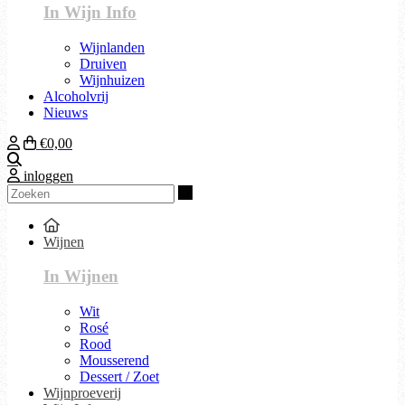
In Wijn Info
Wijnlanden
Druiven
Wijnhuizen
Alcoholvrij
Nieuws
€0,00
Zoeken
inloggen
Zoeken
Wijnen
In Wijnen
Wit
Rosé
Rood
Mousserend
Dessert / Zoet
Wijnproeverij