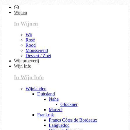
Wijnen
In Wijnen
Wit
Rosé
Rood
Mousserend
Dessert / Zoet
Wijnproeverij
Wijn Info
In Wijn Info
Wijnlanden
Duitsland
Nahe
Glöckner
Moezel
Frankrijk
Francs Côtes de Bordeaux
Languedoc