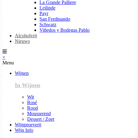
La Grande Palliere
Leilinde
Payr
San Ferdinando
Schwarz
Viñedos y Bodegas Pablo
Alcoholvrij
Nieuws
×
Menu
Wijnen
In Wijnen
Wit
Rosé
Rood
Mousserend
Dessert / Zoet
Wijnproeverij
Wijn Info