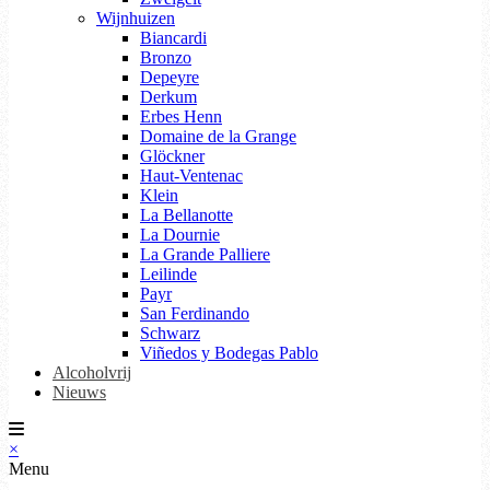
Wijnhuizen
Biancardi
Bronzo
Depeyre
Derkum
Erbes Henn
Domaine de la Grange
Glöckner
Haut-Ventenac
Klein
La Bellanotte
La Dournie
La Grande Palliere
Leilinde
Payr
San Ferdinando
Schwarz
Viñedos y Bodegas Pablo
Alcoholvrij
Nieuws
×
Menu