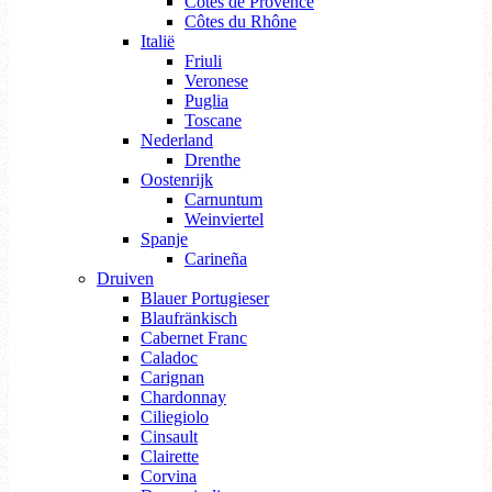
Côtes de Provence
Côtes du Rhône
Italië
Friuli
Veronese
Puglia
Toscane
Nederland
Drenthe
Oostenrijk
Carnuntum
Weinviertel
Spanje
Carineña
Druiven
Blauer Portugieser
Blaufränkisch
Cabernet Franc
Caladoc
Carignan
Chardonnay
Ciliegiolo
Cinsault
Clairette
Corvina