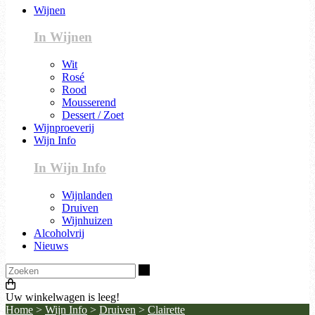
Wijnen
In Wijnen
Wit
Rosé
Rood
Mousserend
Dessert / Zoet
Wijnproeverij
Wijn Info
In Wijn Info
Wijnlanden
Druiven
Wijnhuizen
Alcoholvrij
Nieuws
Zoeken
Uw winkelwagen is leeg!
Home
>
Wijn Info
>
Druiven
>
Clairette