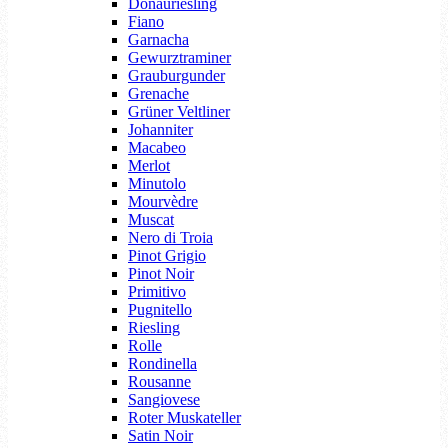
Donauriesling
Fiano
Garnacha
Gewurztraminer
Grauburgunder
Grenache
Grüner Veltliner
Johanniter
Macabeo
Merlot
Minutolo
Mourvèdre
Muscat
Nero di Troia
Pinot Grigio
Pinot Noir
Primitivo
Pugnitello
Riesling
Rolle
Rondinella
Rousanne
Sangiovese
Roter Muskateller
Satin Noir