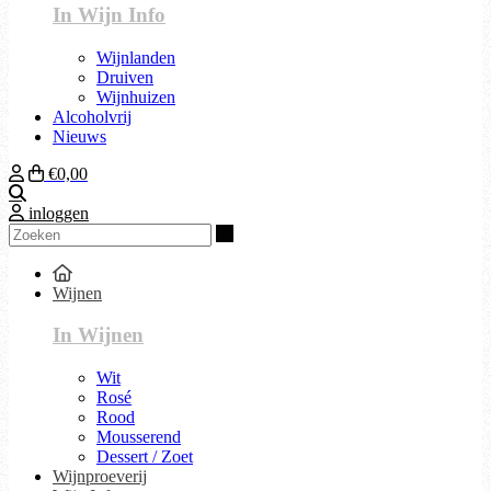
In Wijn Info
Wijnlanden
Druiven
Wijnhuizen
Alcoholvrij
Nieuws
€0,00
Zoeken
inloggen
Zoeken
Wijnen
In Wijnen
Wit
Rosé
Rood
Mousserend
Dessert / Zoet
Wijnproeverij