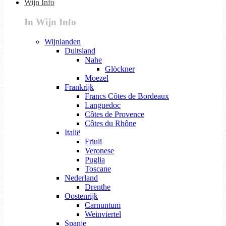
Wijn Info
In Wijn Info
Wijnlanden
Duitsland
Nahe
Glöckner
Moezel
Frankrijk
Francs Côtes de Bordeaux
Languedoc
Côtes de Provence
Côtes du Rhône
Italië
Friuli
Veronese
Puglia
Toscane
Nederland
Drenthe
Oostenrijk
Carnuntum
Weinviertel
Spanje