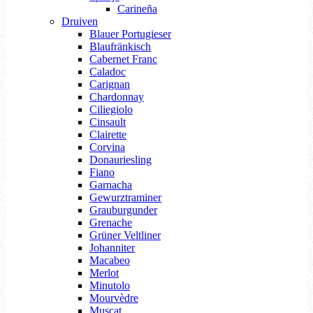
Carineña
Druiven
Blauer Portugieser
Blaufränkisch
Cabernet Franc
Caladoc
Carignan
Chardonnay
Ciliegiolo
Cinsault
Clairette
Corvina
Donauriesling
Fiano
Garnacha
Gewurztraminer
Grauburgunder
Grenache
Grüner Veltliner
Johanniter
Macabeo
Merlot
Minutolo
Mourvèdre
Muscat