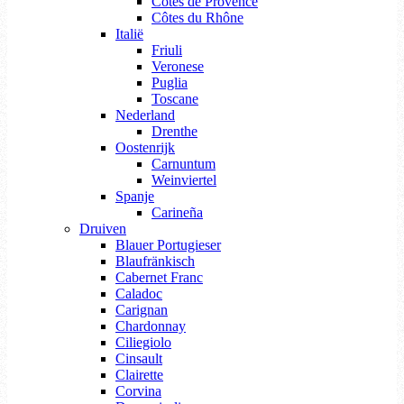
Côtes de Provence
Côtes du Rhône
Italië
Friuli
Veronese
Puglia
Toscane
Nederland
Drenthe
Oostenrijk
Carnuntum
Weinviertel
Spanje
Carineña
Druiven
Blauer Portugieser
Blaufränkisch
Cabernet Franc
Caladoc
Carignan
Chardonnay
Ciliegiolo
Cinsault
Clairette
Corvina