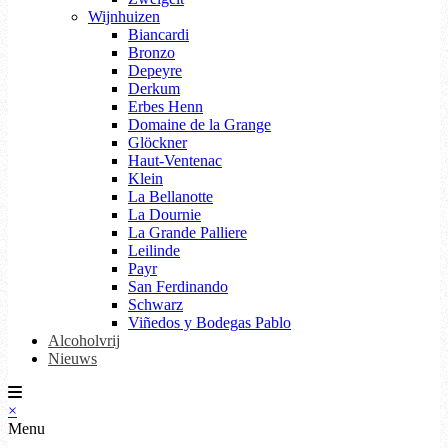
Wijnhuizen
Biancardi
Bronzo
Depeyre
Derkum
Erbes Henn
Domaine de la Grange
Glöckner
Haut-Ventenac
Klein
La Bellanotte
La Dournie
La Grande Palliere
Leilinde
Payr
San Ferdinando
Schwarz
Viñedos y Bodegas Pablo
Alcoholvrij
Nieuws
×
Menu