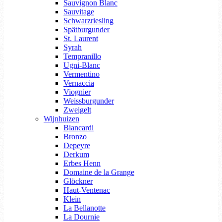
Sauvignon Blanc
Sauvitage
Schwarzriesling
Spätburgunder
St. Laurent
Syrah
Tempranillo
Ugni-Blanc
Vermentino
Vernaccia
Viognier
Weissburgunder
Zweigelt
Wijnhuizen
Biancardi
Bronzo
Depeyre
Derkum
Erbes Henn
Domaine de la Grange
Glöckner
Haut-Ventenac
Klein
La Bellanotte
La Dournie