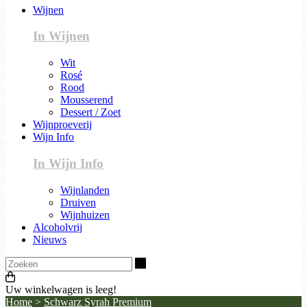
Wijnen
In Wijnen
Wit
Rosé
Rood
Mousserend
Dessert / Zoet
Wijnproeverij
Wijn Info
In Wijn Info
Wijnlanden
Druiven
Wijnhuizen
Alcoholvrij
Nieuws
Zoeken
Uw winkelwagen is leeg!
Home
>
Schwarz Syrah Premium