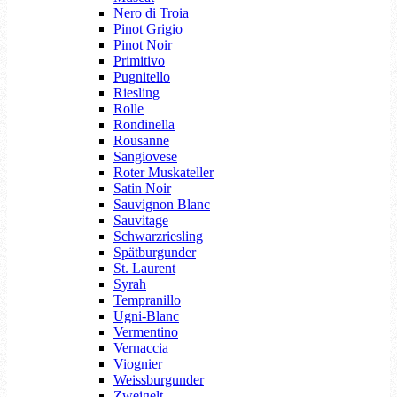
Nero di Troia
Pinot Grigio
Pinot Noir
Primitivo
Pugnitello
Riesling
Rolle
Rondinella
Rousanne
Sangiovese
Roter Muskateller
Satin Noir
Sauvignon Blanc
Sauvitage
Schwarzriesling
Spätburgunder
St. Laurent
Syrah
Tempranillo
Ugni-Blanc
Vermentino
Vernaccia
Viognier
Weissburgunder
Zweigelt