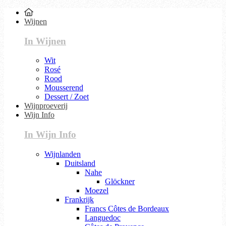
Wijnen
In Wijnen
Wit
Rosé
Rood
Mousserend
Dessert / Zoet
Wijnproeverij
Wijn Info
In Wijn Info
Wijnlanden
Duitsland
Nahe
Glöckner
Moezel
Frankrijk
Francs Côtes de Bordeaux
Languedoc