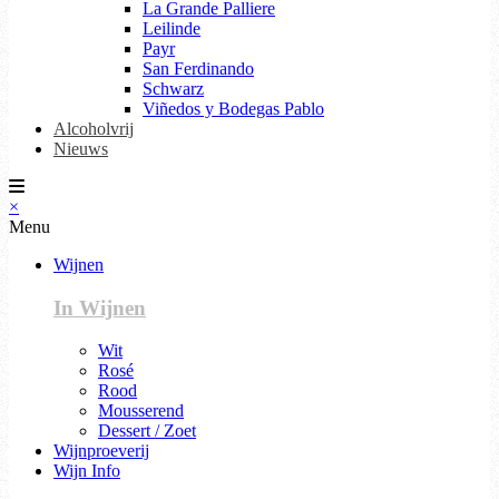
La Grande Palliere
Leilinde
Payr
San Ferdinando
Schwarz
Viñedos y Bodegas Pablo
Alcoholvrij
Nieuws
×
Menu
Wijnen
In Wijnen
Wit
Rosé
Rood
Mousserend
Dessert / Zoet
Wijnproeverij
Wijn Info