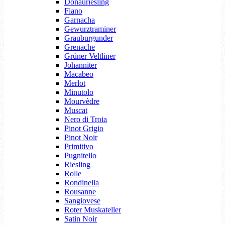
Donauriesling
Fiano
Garnacha
Gewurztraminer
Grauburgunder
Grenache
Grüner Veltliner
Johanniter
Macabeo
Merlot
Minutolo
Mourvèdre
Muscat
Nero di Troia
Pinot Grigio
Pinot Noir
Primitivo
Pugnitello
Riesling
Rolle
Rondinella
Rousanne
Sangiovese
Roter Muskateller
Satin Noir