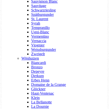
Sauvignon Blanc
Sauvitage
Schwarzriesling
Spätburgunder
St. Laurent
Syrah
Tempranillo
Ugni-Blanc
Vermentino
Vernaccia
Viognier
Weissburgunder
Zweigelt
Wijnhuizen
Biancardi
Bronzo
Depeyre
Derkum
Erbes Henn
Domaine de la Grange
Glöckner
Haut-Ventenac
Klein
La Bellanotte
La Dournie