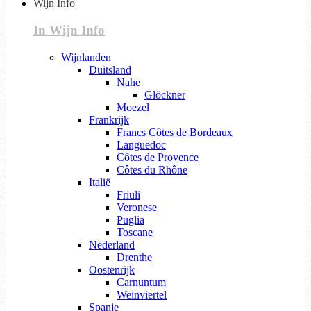
Wijn Info
In Wijn Info
Wijnlanden
Duitsland
Nahe
Glöckner
Moezel
Frankrijk
Francs Côtes de Bordeaux
Languedoc
Côtes de Provence
Côtes du Rhône
Italië
Friuli
Veronese
Puglia
Toscane
Nederland
Drenthe
Oostenrijk
Carnuntum
Weinviertel
Spanje