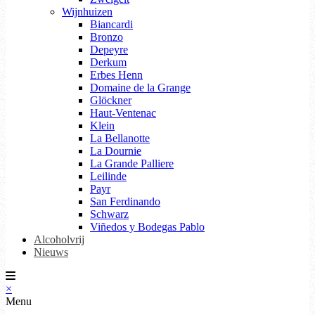
Wijnhuizen
Biancardi
Bronzo
Depeyre
Derkum
Erbes Henn
Domaine de la Grange
Glöckner
Haut-Ventenac
Klein
La Bellanotte
La Dournie
La Grande Palliere
Leilinde
Payr
San Ferdinando
Schwarz
Viñedos y Bodegas Pablo
Alcoholvrij
Nieuws
×
Menu