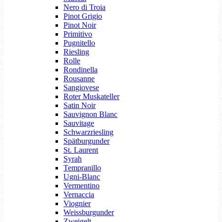
Nero di Troia
Pinot Grigio
Pinot Noir
Primitivo
Pugnitello
Riesling
Rolle
Rondinella
Rousanne
Sangiovese
Roter Muskateller
Satin Noir
Sauvignon Blanc
Sauvitage
Schwarzriesling
Spätburgunder
St. Laurent
Syrah
Tempranillo
Ugni-Blanc
Vermentino
Vernaccia
Viognier
Weissburgunder
Zweigelt