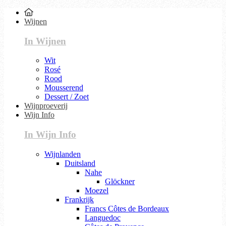
Wijnen
In Wijnen
Wit
Rosé
Rood
Mousserend
Dessert / Zoet
Wijnproeverij
Wijn Info
In Wijn Info
Wijnlanden
Duitsland
Nahe
Glöckner
Moezel
Frankrijk
Francs Côtes de Bordeaux
Languedoc