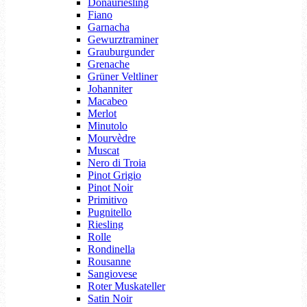
Donauriesling
Fiano
Garnacha
Gewurztraminer
Grauburgunder
Grenache
Grüner Veltliner
Johanniter
Macabeo
Merlot
Minutolo
Mourvèdre
Muscat
Nero di Troia
Pinot Grigio
Pinot Noir
Primitivo
Pugnitello
Riesling
Rolle
Rondinella
Rousanne
Sangiovese
Roter Muskateller
Satin Noir