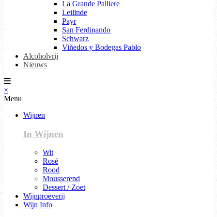
La Grande Palliere
Leilinde
Payr
San Ferdinando
Schwarz
Viñedos y Bodegas Pablo
Alcoholvrij
Nieuws
×
Menu
Wijnen
In Wijnen
Wit
Rosé
Rood
Mousserend
Dessert / Zoet
Wijnproeverij
Wijn Info