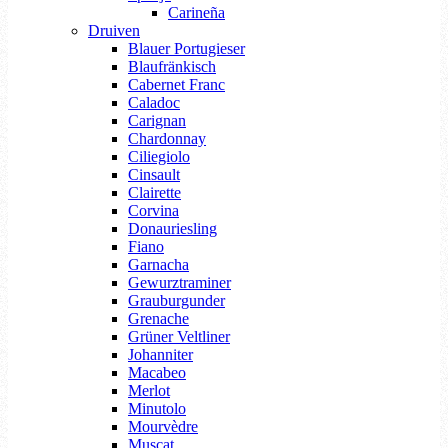
Carineña
Druiven
Blauer Portugieser
Blaufränkisch
Cabernet Franc
Caladoc
Carignan
Chardonnay
Ciliegiolo
Cinsault
Clairette
Corvina
Donauriesling
Fiano
Garnacha
Gewurztraminer
Grauburgunder
Grenache
Grüner Veltliner
Johanniter
Macabeo
Merlot
Minutolo
Mourvèdre
Muscat