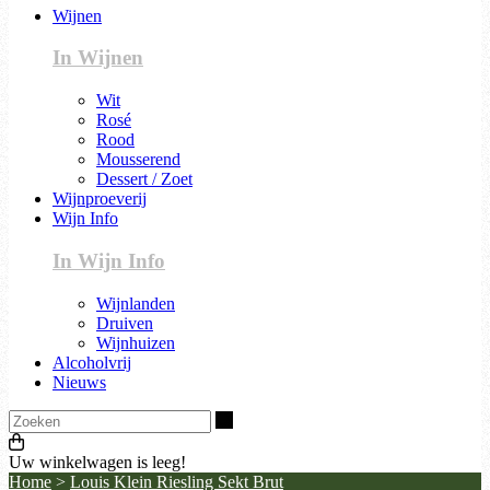
Wijnen
In Wijnen
Wit
Rosé
Rood
Mousserend
Dessert / Zoet
Wijnproeverij
Wijn Info
In Wijn Info
Wijnlanden
Druiven
Wijnhuizen
Alcoholvrij
Nieuws
Zoeken
Uw winkelwagen is leeg!
Home
>
Louis Klein Riesling Sekt Brut