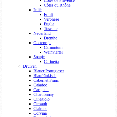
Côtes de Provence
Côtes du Rhône
Italië
Friuli
Veronese
Puglia
Toscane
Nederland
Drenthe
Oostenrijk
Carnuntum
Weinviertel
Spanje
Carineña
Druiven
Blauer Portugieser
Blaufränkisch
Cabernet Franc
Caladoc
Carignan
Chardonnay
Ciliegiolo
Cinsault
Clairette
Corvina