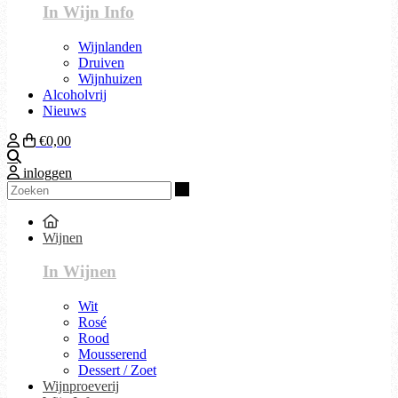
In Wijn Info
Wijnlanden
Druiven
Wijnhuizen
Alcoholvrij
Nieuws
€0,00
Zoeken
inloggen
Zoeken
Wijnen
In Wijnen
Wit
Rosé
Rood
Mousserend
Dessert / Zoet
Wijnproeverij