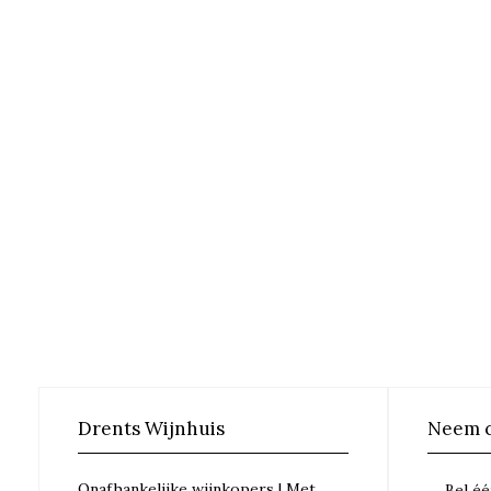
Drents Wijnhuis
Neem c
Onafhankelijke wijnkopers | Met
Bel éé