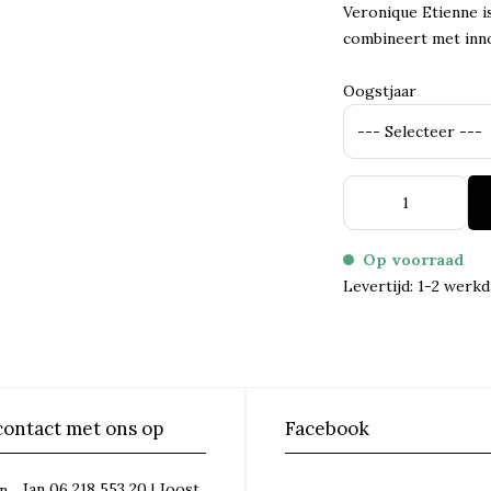
Veronique Etienne i
combineert met inno
Oogstjaar
Op voorraad
Levertijd: 1-2 werk
ontact met ons op
Facebook
Jan 06 218 553 20 | Joost
n