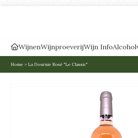
Wijnen
Wijnproeverij
Wijn Info
Alcoholv
Home
>
La Dournie Rosé "Le Classic"