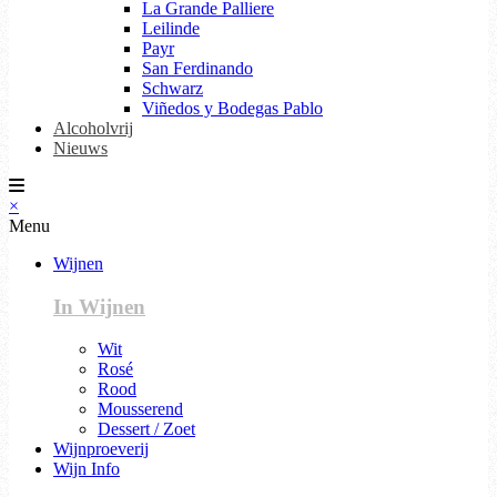
La Grande Palliere
Leilinde
Payr
San Ferdinando
Schwarz
Viñedos y Bodegas Pablo
Alcoholvrij
Nieuws
×
Menu
Wijnen
In Wijnen
Wit
Rosé
Rood
Mousserend
Dessert / Zoet
Wijnproeverij
Wijn Info