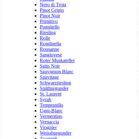
Nero di Troia
Pinot Grigio
Pinot Noir
Primitivo
Pugnitello
Riesling
Rolle
Rondinella
Rousanne
Sangiovese
Roter Muskateller
Satin Noir
Sauvignon Blanc
Sauvitage
Schwarzriesling
Spätburgunder
St. Laurent
Syrah
Tempranillo
Ugni-Blanc
Vermentino
Vernaccia
Viognier
Weissburgunder
Zweigelt