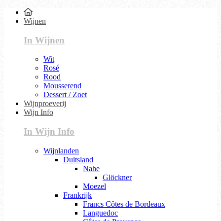
Wijnen
In Wijnen
Wit
Rosé
Rood
Mousserend
Dessert / Zoet
Wijnproeverij
Wijn Info
In Wijn Info
Wijnlanden
Duitsland
Nahe
Glöckner
Moezel
Frankrijk
Francs Côtes de Bordeaux
Languedoc