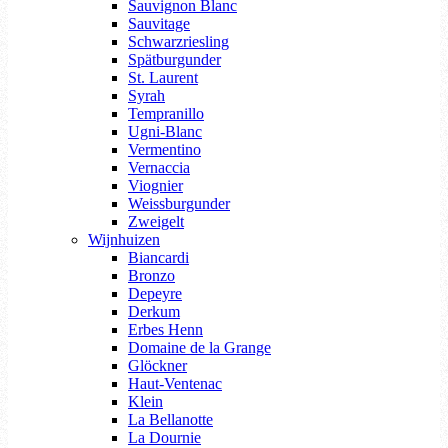
Sauvignon Blanc
Sauvitage
Schwarzriesling
Spätburgunder
St. Laurent
Syrah
Tempranillo
Ugni-Blanc
Vermentino
Vernaccia
Viognier
Weissburgunder
Zweigelt
Wijnhuizen
Biancardi
Bronzo
Depeyre
Derkum
Erbes Henn
Domaine de la Grange
Glöckner
Haut-Ventenac
Klein
La Bellanotte
La Dournie