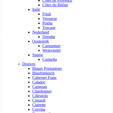
Côtes de Provence
Côtes du Rhône
Italië
Friuli
Veronese
Puglia
Toscane
Nederland
Drenthe
Oostenrijk
Carnuntum
Weinviertel
Spanje
Carineña
Druiven
Blauer Portugieser
Blaufränkisch
Cabernet Franc
Caladoc
Carignan
Chardonnay
Ciliegiolo
Cinsault
Clairette
Corvina