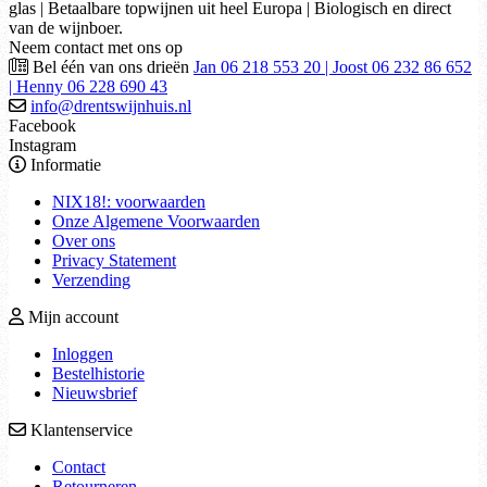
glas | Betaalbare topwijnen uit heel Europa | Biologisch en direct
van de wijnboer.
Neem contact met ons op
Bel één van ons drieën
Jan 06 218 553 20 | Joost 06 232 86 652
| Henny 06 228 690 43
info@drentswijnhuis.nl
Facebook
Instagram
Informatie
NIX18!: voorwaarden
Onze Algemene Voorwaarden
Over ons
Privacy Statement
Verzending
Mijn account
Inloggen
Bestelhistorie
Nieuwsbrief
Klantenservice
Contact
Retourneren