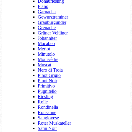
Donauriesling
Fiano
Garnacha
Gewurztraminer
Grauburgunder
Grenache
Grüner Veltliner
Johanniter
Macabeo
Merlot
Minutolo
Mourvèdre
Muscat
Nero di Troia
Pinot Grigio
Pinot Noir
Primitivo
Pugnitello
Riesling
Rolle
Rondinella
Rousanne
Sangiovese
Roter Muskateller
Satin Noir