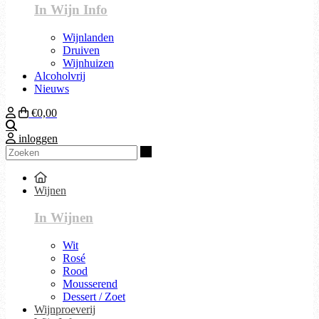
In Wijn Info
Wijnlanden
Druiven
Wijnhuizen
Alcoholvrij
Nieuws
€0,00
Zoeken
inloggen
Zoeken
Wijnen
In Wijnen
Wit
Rosé
Rood
Mousserend
Dessert / Zoet
Wijnproeverij