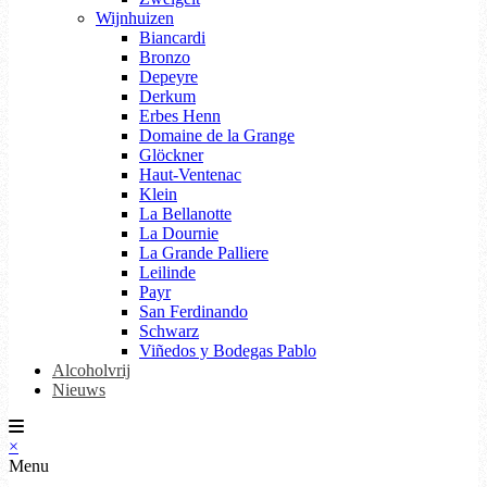
Wijnhuizen
Biancardi
Bronzo
Depeyre
Derkum
Erbes Henn
Domaine de la Grange
Glöckner
Haut-Ventenac
Klein
La Bellanotte
La Dournie
La Grande Palliere
Leilinde
Payr
San Ferdinando
Schwarz
Viñedos y Bodegas Pablo
Alcoholvrij
Nieuws
×
Menu