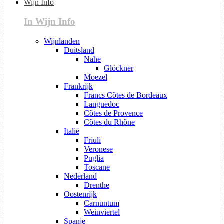
Wijn Info
In Wijn Info
Wijnlanden
Duitsland
Nahe
Glöckner
Moezel
Frankrijk
Francs Côtes de Bordeaux
Languedoc
Côtes de Provence
Côtes du Rhône
Italië
Friuli
Veronese
Puglia
Toscane
Nederland
Drenthe
Oostenrijk
Carnuntum
Weinviertel
Spanje