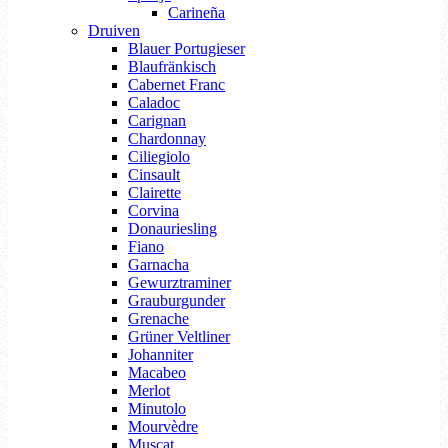
Carineña
Druiven
Blauer Portugieser
Blaufränkisch
Cabernet Franc
Caladoc
Carignan
Chardonnay
Ciliegiolo
Cinsault
Clairette
Corvina
Donauriesling
Fiano
Garnacha
Gewurztraminer
Grauburgunder
Grenache
Grüner Veltliner
Johanniter
Macabeo
Merlot
Minutolo
Mourvèdre
Muscat