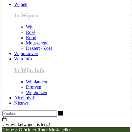
Wijnen
In Wijnen
Wit
Rosé
Rood
Mousserend
Dessert / Zoet
Wijnproeverij
Wijn Info
In Wijn Info
Wijnlanden
Druiven
Wijnhuizen
Alcoholvrij
Nieuws
Zoeken
Uw winkelwagen is leeg!
Home
>
Glöckner Roter Muskateller