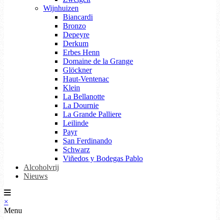
Wijnhuizen
Biancardi
Bronzo
Depeyre
Derkum
Erbes Henn
Domaine de la Grange
Glöckner
Haut-Ventenac
Klein
La Bellanotte
La Dournie
La Grande Palliere
Leilinde
Payr
San Ferdinando
Schwarz
Viñedos y Bodegas Pablo
Alcoholvrij
Nieuws
×
Menu