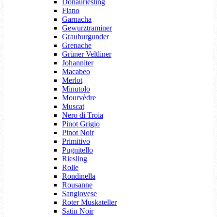
Donauriesling
Fiano
Garnacha
Gewurztraminer
Grauburgunder
Grenache
Grüner Veltliner
Johanniter
Macabeo
Merlot
Minutolo
Mourvèdre
Muscat
Nero di Troia
Pinot Grigio
Pinot Noir
Primitivo
Pugnitello
Riesling
Rolle
Rondinella
Rousanne
Sangiovese
Roter Muskateller
Satin Noir