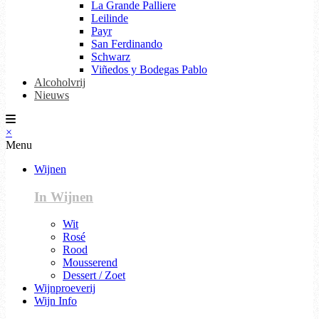
La Grande Palliere
Leilinde
Payr
San Ferdinando
Schwarz
Viñedos y Bodegas Pablo
Alcoholvrij
Nieuws
×
Menu
Wijnen
In Wijnen
Wit
Rosé
Rood
Mousserend
Dessert / Zoet
Wijnproeverij
Wijn Info