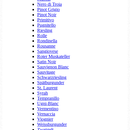
Nero di Troia
Pinot Grigio
Pinot Noir
Primitivo
Pugnitello
Riesling
Rolle
Rondinella
Rousanne
Sangiovese
Roter Muskateller
Satin Noir
Sauvignon Blanc
Sauvitage
Schwarzriesling
Spätburgunder
St. Laurent
Syrah
Tempranillo
Ugni-Blanc
Vermentino
Vernaccia
Viognier
Weissburgunder
Zweigelt