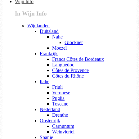
Wijn Info
In Wijn Info
Wijnlanden
Duitsland
Nahe
Glöckner
Moezel
Frankrijk
Francs Côtes de Bordeaux
Languedoc
Côtes de Provence
Côtes du Rhône
Italië
Friuli
Veronese
Puglia
Toscane
Nederland
Drenthe
Oostenrijk
Carnuntum
Weinviertel
Spanje