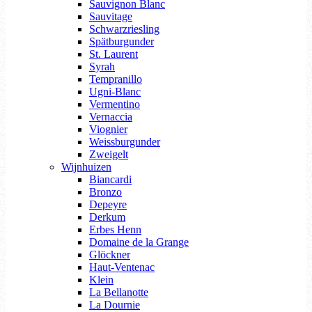
Sauvignon Blanc
Sauvitage
Schwarzriesling
Spätburgunder
St. Laurent
Syrah
Tempranillo
Ugni-Blanc
Vermentino
Vernaccia
Viognier
Weissburgunder
Zweigelt
Wijnhuizen
Biancardi
Bronzo
Depeyre
Derkum
Erbes Henn
Domaine de la Grange
Glöckner
Haut-Ventenac
Klein
La Bellanotte
La Dournie