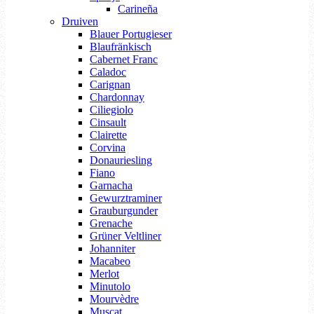
Carineña
Druiven
Blauer Portugieser
Blaufränkisch
Cabernet Franc
Caladoc
Carignan
Chardonnay
Ciliegiolo
Cinsault
Clairette
Corvina
Donauriesling
Fiano
Garnacha
Gewurztraminer
Grauburgunder
Grenache
Grüner Veltliner
Johanniter
Macabeo
Merlot
Minutolo
Mourvèdre
Muscat