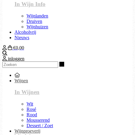
In Wijn Info
Wijnlanden
Druiven
Wijnhuizen
Alcoholvrij
Nieuws
€0,00
Zoeken
inloggen
Zoeken
Wijnen
In Wijnen
Wit
Rosé
Rood
Mousserend
Dessert / Zoet
Wijnproeverij