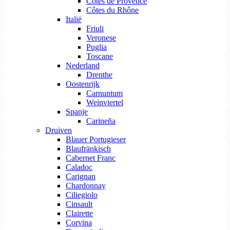
Côtes de Provence
Côtes du Rhône
Italië
Friuli
Veronese
Puglia
Toscane
Nederland
Drenthe
Oostenrijk
Carnuntum
Weinviertel
Spanje
Carineña
Druiven
Blauer Portugieser
Blaufränkisch
Cabernet Franc
Caladoc
Carignan
Chardonnay
Ciliegiolo
Cinsault
Clairette
Corvina