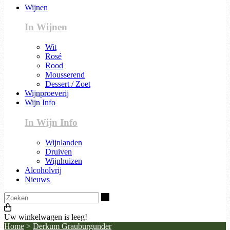
Wijnen
In Wijnen
Wit
Rosé
Rood
Mousserend
Dessert / Zoet
Wijnproeverij
Wijn Info
In Wijn Info
Wijnlanden
Druiven
Wijnhuizen
Alcoholvrij
Nieuws
Zoeken
Uw winkelwagen is leeg!
Home
>
Derkum Grauburgunder