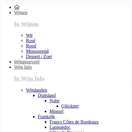
Wijnen
In Wijnen
Wit
Rosé
Rood
Mousserend
Dessert / Zoet
Wijnproeverij
Wijn Info
In Wijn Info
Wijnlanden
Duitsland
Nahe
Glöckner
Moezel
Frankrijk
Francs Côtes de Bordeaux
Languedoc