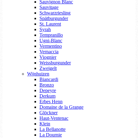
Sauvignon Blanc
Sauvitage
Schwarzriesling
Spätburgunder
St. Laurent
Syrah
Tempranillo
Ugni-Blanc
Vermentino
Vernaccia
Viognier
Weissburgunder
Zweigelt
Wijnhuizen
Biancardi
Bronzo
Depeyre
Derkum
Erbes Henn
Domaine de la Grange
Glöckner
Haut-Ventenac
Klein
La Bellanotte
La Dournie