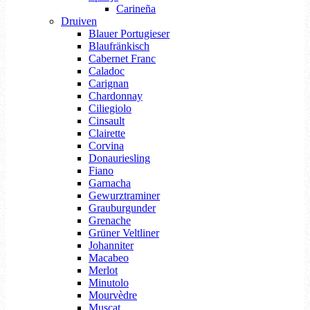
Carineña
Druiven
Blauer Portugieser
Blaufränkisch
Cabernet Franc
Caladoc
Carignan
Chardonnay
Ciliegiolo
Cinsault
Clairette
Corvina
Donauriesling
Fiano
Garnacha
Gewurztraminer
Grauburgunder
Grenache
Grüner Veltliner
Johanniter
Macabeo
Merlot
Minutolo
Mourvèdre
Muscat