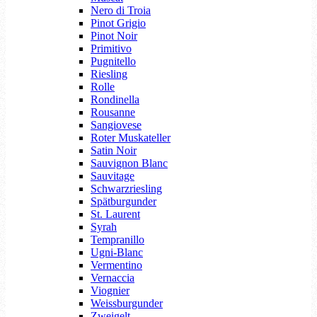
Nero di Troia
Pinot Grigio
Pinot Noir
Primitivo
Pugnitello
Riesling
Rolle
Rondinella
Rousanne
Sangiovese
Roter Muskateller
Satin Noir
Sauvignon Blanc
Sauvitage
Schwarzriesling
Spätburgunder
St. Laurent
Syrah
Tempranillo
Ugni-Blanc
Vermentino
Vernaccia
Viognier
Weissburgunder
Zweigelt