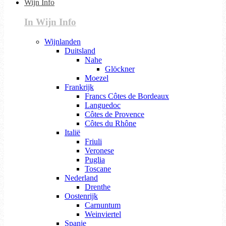
Wijn Info
In Wijn Info
Wijnlanden
Duitsland
Nahe
Glöckner
Moezel
Frankrijk
Francs Côtes de Bordeaux
Languedoc
Côtes de Provence
Côtes du Rhône
Italië
Friuli
Veronese
Puglia
Toscane
Nederland
Drenthe
Oostenrijk
Carnuntum
Weinviertel
Spanje