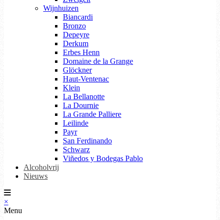
Wijnhuizen
Biancardi
Bronzo
Depeyre
Derkum
Erbes Henn
Domaine de la Grange
Glöckner
Haut-Ventenac
Klein
La Bellanotte
La Dournie
La Grande Palliere
Leilinde
Payr
San Ferdinando
Schwarz
Viñedos y Bodegas Pablo
Alcoholvrij
Nieuws
×
Menu