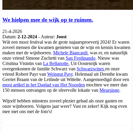
We hielpen mee de wijk op te ruimen.
21-4-2026
Datum:
2-12-2024
- Auteur:
Joost
Wát een mooi festival was de grote najaarsproeverij 2024! Er waren
zoveel mensen die kwamen genieten van de wijn en kennis kwamen
maken met de wijnboeren.
Michele Biancardi
was er, en natuurlijk
onze vriend Simone Zuchetti van
San Ferdinando
. Nieuw was
Crisitina Visintin van
La Bellanotte.
Uit Oostenrijk waren
overgenkomen de familie Schwarz van
Schwarzwines
en onze
vriend Robert Payr van
Weingut Payr
. Helemaal uit Drenthe kwam
Gerriet Braam van de Leilinde uit Wittelte. Aangemoedigd door een
mooi artikel in het Daglad van Het Noorden
mochten we meer dan
150 mensen ontvangen op de sfeervolle lokatie van
Meursinge
.
Wijzelf hebben minstens zoveel plezier gehad als onze gasten en
onze wijnboeren. Volgens jaar weer? Vast en zeker! Kijk nog even
mee met ons met de foto's!