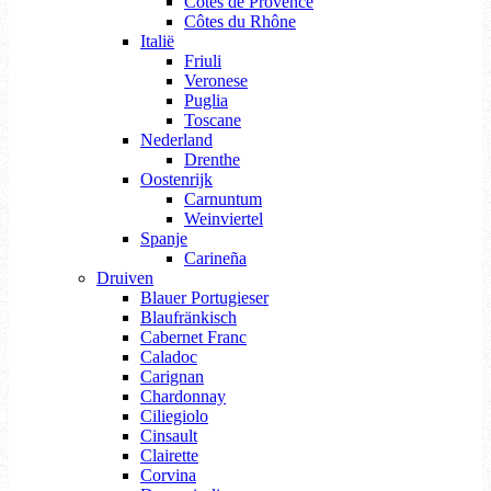
Côtes de Provence
Côtes du Rhône
Italië
Friuli
Veronese
Puglia
Toscane
Nederland
Drenthe
Oostenrijk
Carnuntum
Weinviertel
Spanje
Carineña
Druiven
Blauer Portugieser
Blaufränkisch
Cabernet Franc
Caladoc
Carignan
Chardonnay
Ciliegiolo
Cinsault
Clairette
Corvina