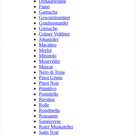
Donauriesling
Fiano
Garnacha
Gewurztraminer
Grauburgunder
Grenache
Grüner Veltliner
Johanniter
Macabeo
Merlot
Minutolo
Mourvèdre
Muscat
Nero di Troia
Pinot Grigio
Pinot Noir
Primitivo
Pugnitello
Riesling
Rolle
Rondinella
Rousanne
Sangiovese
Roter Muskateller
Satin Noir