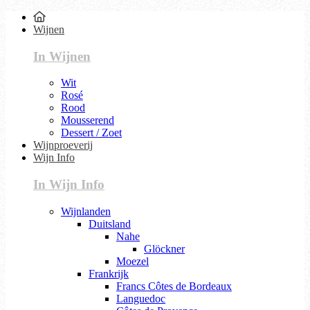
Wijnen
In Wijnen
Wit
Rosé
Rood
Mousserend
Dessert / Zoet
Wijnproeverij
Wijn Info
In Wijn Info
Wijnlanden
Duitsland
Nahe
Glöckner
Moezel
Frankrijk
Francs Côtes de Bordeaux
Languedoc