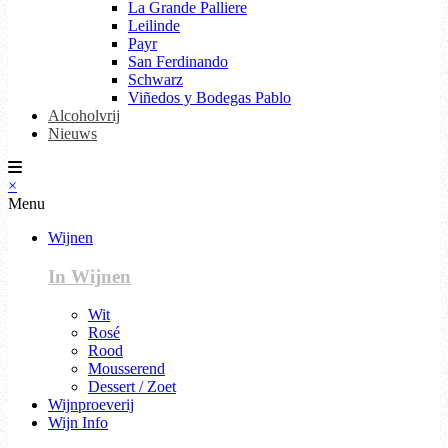
La Grande Palliere
Leilinde
Payr
San Ferdinando
Schwarz
Viñedos y Bodegas Pablo
Alcoholvrij
Nieuws
×
Menu
Wijnen
In Wijnen
Wit
Rosé
Rood
Mousserend
Dessert / Zoet
Wijnproeverij
Wijn Info