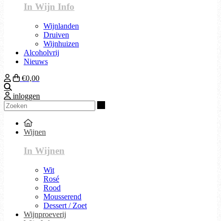
In Wijn Info
Wijnlanden
Druiven
Wijnhuizen
Alcoholvrij
Nieuws
€0,00
Zoeken
inloggen
Zoeken
Wijnen
In Wijnen
Wit
Rosé
Rood
Mousserend
Dessert / Zoet
Wijnproeverij