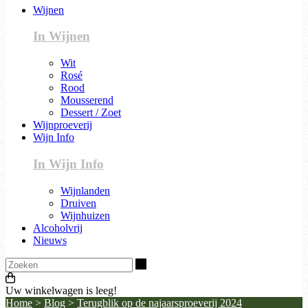
Wijnen
In Wijnen
Wit
Rosé
Rood
Mousserend
Dessert / Zoet
Wijnproeverij
Wijn Info
In Wijn Info
Wijnlanden
Druiven
Wijnhuizen
Alcoholvrij
Nieuws
Zoeken
Uw winkelwagen is leeg!
Home
>
Blog
>
Terugblik op de najaarsproeverij 2024